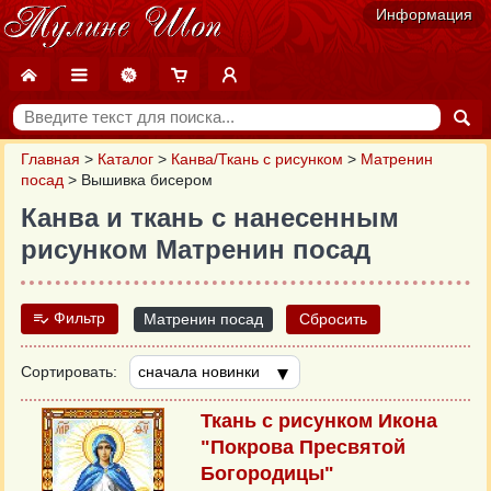
Информация
Главная
>
Каталог
>
Канва/Ткань с рисунком
>
Матренин
посад
>
Вышивка бисером
Канва и ткань с нанесенным
рисунком Матренин посад
Фильтр
Матренин посад
Сбросить
Сортировать:
Ткань с рисунком Икона
"Покрова Пресвятой
Богородицы"