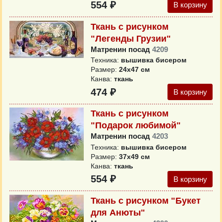
554 ₽
В корзину
Ткань с рисунком
"Легенды Грузии"
Матренин посад
4209
Техника:
вышивка бисером
Размер:
24x47 см
Канва:
ткань
474 ₽
В корзину
Ткань с рисунком
"Подарок любимой"
Матренин посад
4203
Техника:
вышивка бисером
Размер:
37x49 см
Канва:
ткань
554 ₽
В корзину
Ткань с рисунком "Букет
для Анюты"