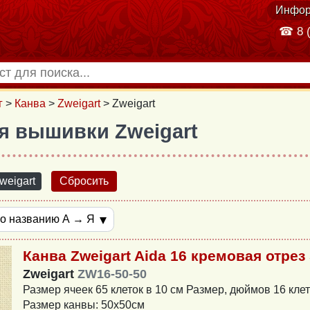
Инфор
☎ 8 (
г
>
Канва
>
Zweigart
>
Zweigart
я вышивки Zweigart
weigart
Сбросить
Канва Zweigart Aida 16 кремовая отрез
Zweigart
ZW16-50-50
Размер ячеек 65 клеток в 10 см Размер, дюймов 16 кле
Размер канвы: 50х50см