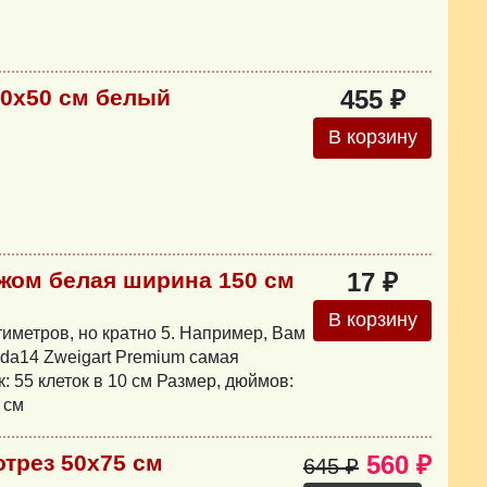
50х50 см белый
455 ₽
В корзину
ажом белая ширина 150 см
17 ₽
В корзину
иметров, но кратно 5. Например, Вам
ida14 Zweigart Premium самая
 55 клеток в 10 см Размер, дюймов:
 см
отрез 50х75 см
560 ₽
645 ₽