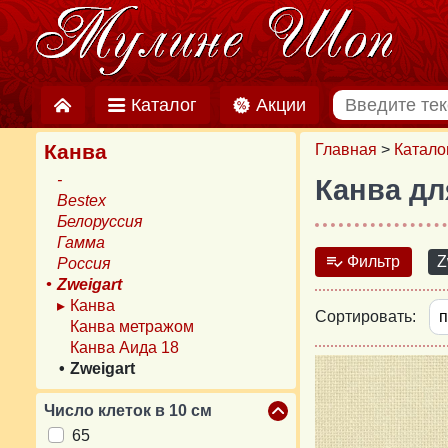
Каталог
Акции
Канва
Главная
>
Катало
-
Канва дл
Bestex
Белоруссия
Гамма
Фильтр
Z
Россия
Zweigart
Канва
Сортировать:
Канва метражом
Канва Аида 18
Zweigart
Число клеток в 10 см
65