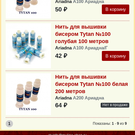
Ariadna
А100 Ариадна
50 ₽
В корзину
Нить для вышивки
бисером Tytan №100
голубая 100 метров
Ariadna
А100 Ариадна/Г
42 ₽
В корзину
Нить для вышивки
бисером Tytan №100 белая
200 метров
Ariadna
А200 Ариадна
64 ₽
Нет в продаже
1
Показаны:
1
-
9
из
9