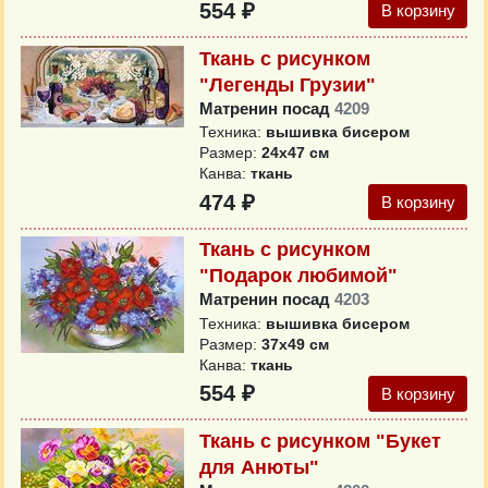
554 ₽
В корзину
Ткань с рисунком
"Легенды Грузии"
Матренин посад
4209
Техника:
вышивка бисером
Размер:
24x47 см
Канва:
ткань
474 ₽
В корзину
Ткань с рисунком
"Подарок любимой"
Матренин посад
4203
Техника:
вышивка бисером
Размер:
37x49 см
Канва:
ткань
554 ₽
В корзину
Ткань с рисунком "Букет
для Анюты"