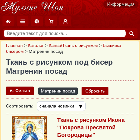
Информация
Главная
>
Каталог
>
Канва/Ткань с рисунком
>
Вышивка
бисером
>
Матренин посад
Ткань с рисунком под бисер
Матренин посад
Фильтр
Матренин посад
Сбросить
Сортировать:
Ткань с рисунком Икона
"Покрова Пресвятой
Богородицы"