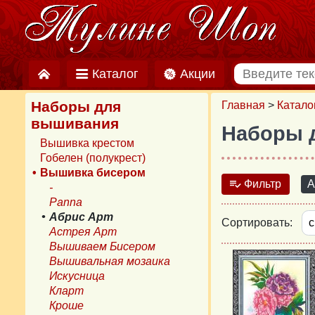
Каталог
Акции
Наборы для
Главная
>
Катало
вышивания
Наборы 
Вышивка крестом
Гобелен (полукрест)
Вышивка бисером
Фильтр
А
-
Panna
Абрис Арт
Сортировать:
Астрея Арт
Вышиваем Бисером
Вышивальная мозаика
Искусница
Кларт
Кроше