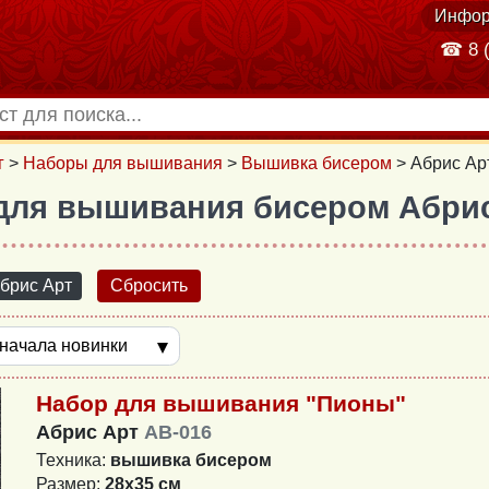
Инфор
☎ 8 (
г
>
Наборы для вышивания
>
Вышивка бисером
>
Абрис Ар
для вышивания бисером Абри
брис Арт
Сбросить
Набор для вышивания "Пионы"
Абрис Арт
AB-016
Техника:
вышивка бисером
Размер:
28x35 см