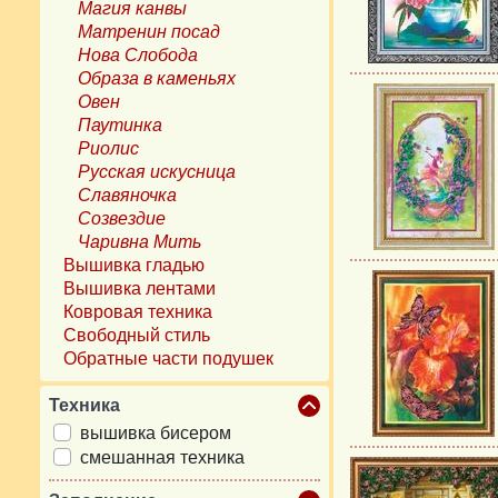
Магия канвы
Матренин посад
Нова Слобода
Образа в каменьях
Овен
Паутинка
Риолис
Русская искусница
Славяночка
Созвездие
Чаривна Мить
Вышивка гладью
Вышивка лентами
Ковровая техника
Свободный стиль
Обратные части подушек
Техника
вышивка бисером
смешанная техника