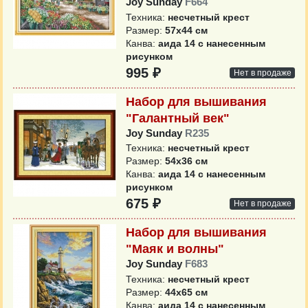
Joy Sunday
F664
Техника:
несчетный крест
Размер:
57х44 см
Канва:
аида 14 с нанесенным
рисунком
995 ₽
Нет в продаже
Набор для вышивания
"Галантный век"
Joy Sunday
R235
Техника:
несчетный крест
Размер:
54х36 см
Канва:
аида 14 с нанесенным
рисунком
675 ₽
Нет в продаже
Набор для вышивания
"Маяк и волны"
Joy Sunday
F683
Техника:
несчетный крест
Размер:
44х65 см
Канва:
аида 14 с нанесенным