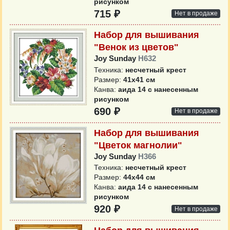
рисунком
715 ₽
Нет в продаже
Набор для вышивания
"Венок из цветов"
Joy Sunday
H632
Техника:
несчетный крест
Размер:
41х41 см
Канва:
аида 14 с нанесенным
рисунком
690 ₽
Нет в продаже
Набор для вышивания
"Цветок магнолии"
Joy Sunday
H366
Техника:
несчетный крест
Размер:
44х44 см
Канва:
аида 14 с нанесенным
рисунком
920 ₽
Нет в продаже