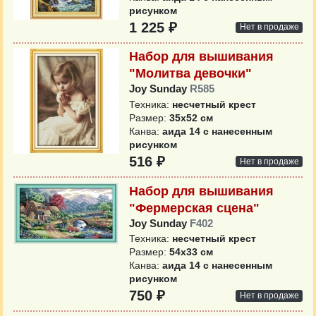
рисунком
1 225 ₽
Нет в продаже
Набор для вышивания
"Молитва девочки"
Joy Sunday
R585
Техника:
несчетный крест
Размер:
35х52 см
Канва:
аида 14 с нанесенным
рисунком
516 ₽
Нет в продаже
Набор для вышивания
"Фермерская сцена"
Joy Sunday
F402
Техника:
несчетный крест
Размер:
54х33 см
Канва:
аида 14 с нанесенным
рисунком
750 ₽
Нет в продаже