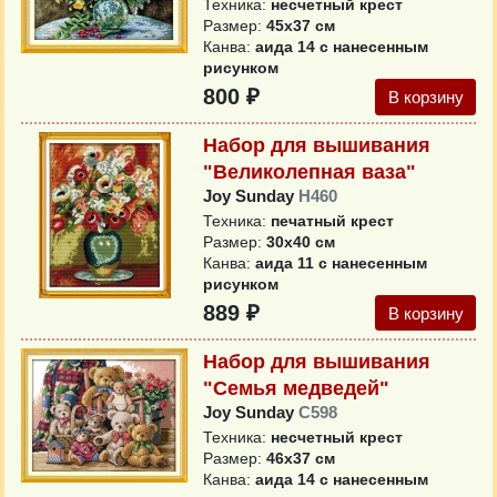
Техника:
несчетный крест
Размер:
45х37 см
Канва:
аида 14 с нанесенным
рисунком
800 ₽
В корзину
Набор для вышивания
"Великолепная ваза"
Joy Sunday
H460
Техника:
печатный крест
Размер:
30х40 см
Канва:
аида 11 с нанесенным
рисунком
889 ₽
В корзину
Набор для вышивания
"Семья медведей"
Joy Sunday
С598
Техника:
несчетный крест
Размер:
46х37 см
Канва:
аида 14 с нанесенным