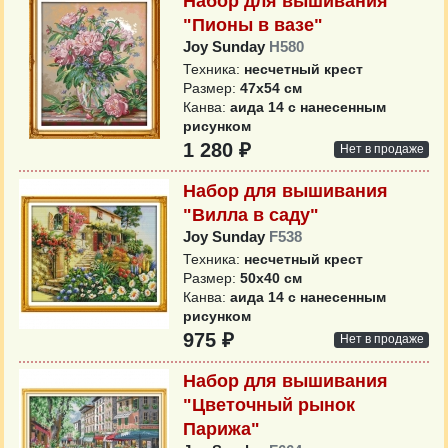
Набор для вышивания
"Пионы в вазе"
Joy Sunday
H580
Техника:
несчетный крест
Размер:
47х54 см
Канва:
аида 14 с нанесенным
рисунком
1 280 ₽
Нет в продаже
Набор для вышивания
"Вилла в саду"
Joy Sunday
F538
Техника:
несчетный крест
Размер:
50х40 см
Канва:
аида 14 с нанесенным
рисунком
975 ₽
Нет в продаже
Набор для вышивания
"Цветочный рынок
Парижа"