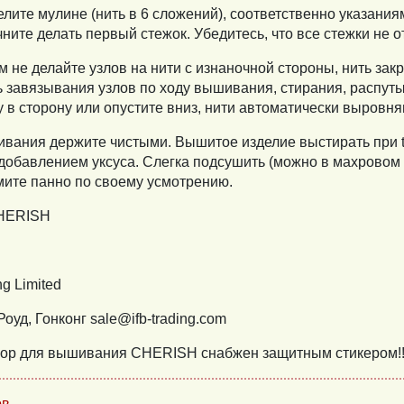
елите мулине (нить в 6 сложений), соответственно указани
ните делать первый стежок. Убедитесь, что все стежки не о
 не делайте узлов на нити с изнаночной стороны, нить зак
ь завязывания узлов по ходу вышивания, стирания, распуты
лу в сторону или опустите вниз, нити автоматически выровня
ивания держите чистыми. Вышитое изделие выстирать при 
добавлением уксуса. Слегка подсушить (можно в махровом 
ите панно по своему усмотрению.
CHERISH
g Limited
Роуд, Гонконг sale@ifb-trading.com
бор для вышивания CHERISH снабжен защитным стикером!!
...