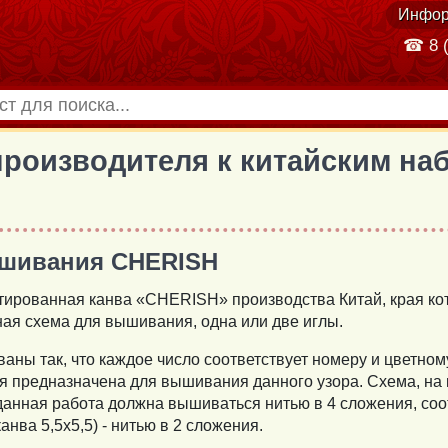
Инфор
☎ 8 (
производителя к китайcким н
шивания CHERISH
етированная канва «CHERISH» производства Китай, края 
тная схема для вышивания, одна или две иглы.
ны так, что каждое число соответствует номеру и цветному
я предназначена для вышивания данного узора. Схема, на к
о данная работа должна вышиваться нитью в 4 сложения, соот
канва 5,5x5,5) - нитью в 2 сложения.