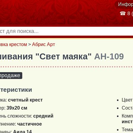
Инфор
☎ 8 (
вка крестом
>
Абрис Арт
шивания "Свет маяка"
AH-109
 продаже
теристики
ика:
счетный крест
Цвет
ер:
39х20 см
Сост
ень сложности:
средний
Комп
инст
лнение:
частичное
Тема
канвы:
Аида 14