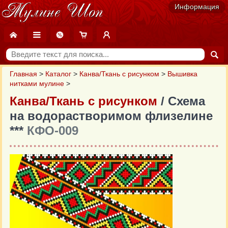
Информация
Главная
>
Каталог
>
Канва/Ткань с рисунком
>
Вышивка
нитками мулине
>
Канва/Ткань с рисунком
/ Схема
на водорастворимом флизелине
***
КФО-009