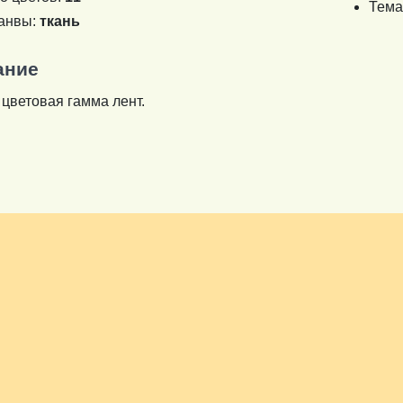
Тема
канвы:
ткань
ание
 цветовая гамма лент.