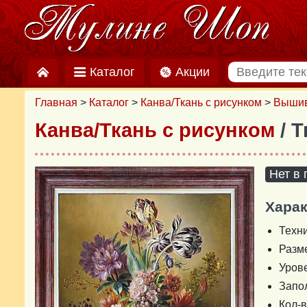
Каталог
Акции
Главная
>
Каталог
>
Канва/Ткань с рисунком
>
Вышив
Канва/Ткань с рисунком
/ 
Нет в
Харак
Техн
Разм
Уров
Запо
Кол-в