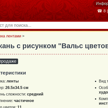
Инфор
☎ 8 (
ка лентами
>
Ткань с рисунком "Вальс цвето
 продаже
теристики
ика:
ленты
Вид 
ер:
26.5х34.5 см
Особ
худ
ень сложности:
средний
Комп
лнение:
частичное
инст
о цветов:
11