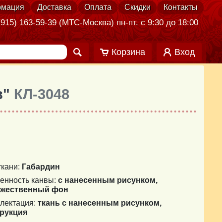
мация
Доставка
Оплата
Скидки
Контакты
915) 163-59-39 (МТС-Москва) пн-пт. с 9:30 до 18:00
Корзина
Вход
в"
КЛ-3048
ткани:
Габардин
енность канвы:
с нанесенным рисунком,
ожественный фон
лектация:
ткань с нанесенным рисунком,
рукция