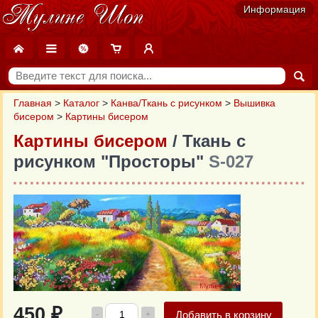
Информация
Главная
>
Каталог
>
Канва/Ткань с рисунком
>
Вышивка
бисером
>
Картины бисером
Картины бисером
/ Ткань с
рисунком "Просторы"
S-027
450 ₽
Добавить в корзину
-
+