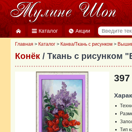
Каталог
Акции
Главная
>
Каталог
>
Канва/Ткань с рисунком
>
Вышив
Конёк
/ Ткань с рисунком 
397
Харак
Техн
Разм
Запо
Тип 