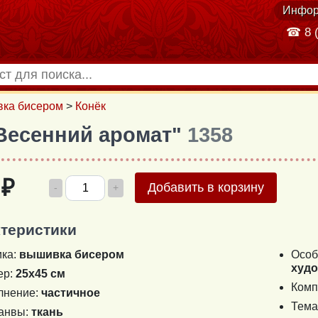
Инфор
☎ 8 (
ка бисером
>
Конёк
"Весенний аромат"
1358
 ₽
Добавить в корзину
-
+
теристики
ика:
вышивка бисером
Особ
худ
ер:
25х45 см
Комп
лнение:
частичное
Тема
канвы:
ткань