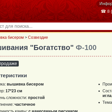
Инфор
☎ 8 (
вка бисером
>
Созвездие
шивания "Богатство"
Ф-100
 продаже
теристики
ика:
вышивка бисером
Прои
ер:
17*23 см
Сост
игла
ень сложности:
простой
Тема
лнение:
частичное
енность канвы:
с нанесенным рисунком