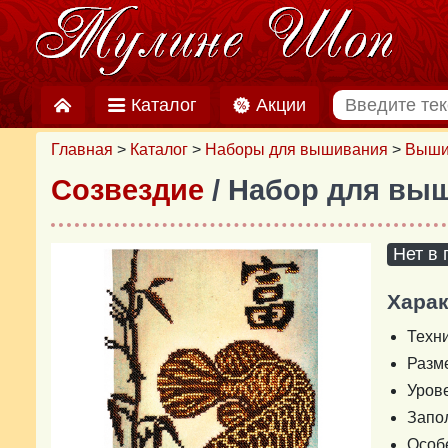
Каталог
Акции
Главная
>
Каталог
>
Наборы для вышивания
>
Выши
Созвездие
/ Набор для вы
Нет в
Харак
Техн
Разм
Уров
Запо
Особ