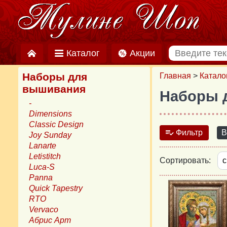
Каталог
Акции
Наборы для
Главная
>
Катало
вышивания
Наборы 
-
Dimensions
Classic Design
Фильтр
В
Joy Sunday
Lanarte
Letistitch
Сортировать:
Luca-S
Panna
Quick Tapestry
RTO
Vervaco
Абрис Арт