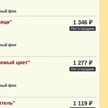
нный фон
ица"
1 346 ₽
Нет в продаже
нный фон
аемый цвет"
1 277 ₽
Нет в продаже
нный фон
итель"
1 119 ₽