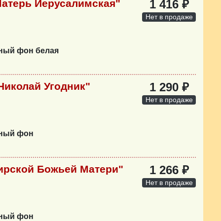
атерь Иерусалимская"
1 416 ₽
Нет в продаже
нный фон белая
Николай Угодник"
1 290 ₽
Нет в продаже
нный фон
ирской Божьей Матери"
1 266 ₽
Нет в продаже
нный фон