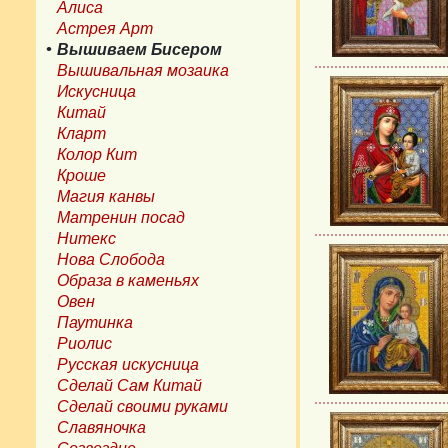
Алиса
Астрея Арт
Вышиваем Бисером
Вышивальная мозаика
Искусница
Китай
Кларт
Колор Кит
Кроше
Магия канвы
Матренин посад
Нитекс
Нова Слобода
Образа в каменьях
Овен
Паутинка
Риолис
Русская искусница
Сделай Сам Китай
Сделай своими руками
Славяночка