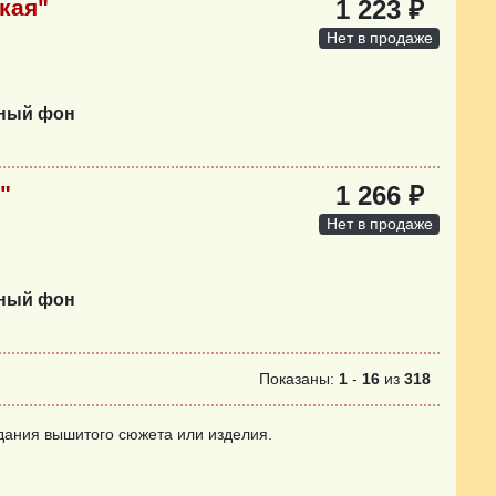
кая"
1 223 ₽
Нет в продаже
нный фон
"
1 266 ₽
Нет в продаже
нный фон
Показаны:
1
-
16
из
318
дания вышитого сюжета или изделия.