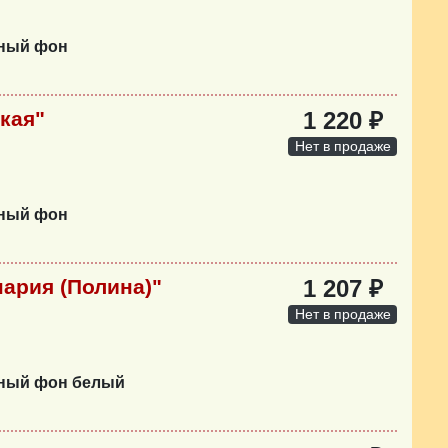
нный фон
кая"
1 220 ₽
Нет в продаже
нный фон
ария (Полина)"
1 207 ₽
Нет в продаже
нный фон белый