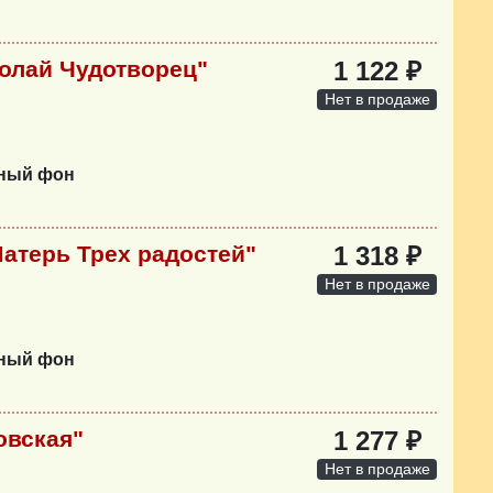
олай Чудотворец"
1 122 ₽
Нет в продаже
нный фон
атерь Трех радостей"
1 318 ₽
Нет в продаже
нный фон
овская"
1 277 ₽
Нет в продаже