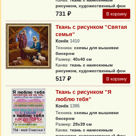
Канва:
ткань с нанесенным
рисунком, художественный фон
731 ₽
В корзину
Ткань с рисунком "Святая
семья"
Конёк
1410
Техника:
схемы для вышивки
бисером
Размер:
40х40 см
Канва:
ткань с нанесенным
рисунком, художественный фон
517 ₽
В корзину
Ткань с рисунком "Я
люблю тебя"
Конёк
1395
Техника:
схемы для вышивки
бисером
Размер:
29х39 см
Канва:
ткань с нанесенным
рисунком, художественный фон