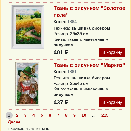
Ткань с рисунком "Золотое
поле"
Конёк
1384
Техника:
вышивка бисером
Размер:
29х39 см
Канва:
ткань с нанесенным
рисунком
401 ₽
В корзину
Ткань с рисунком "Маркиз"
Конёк
1381
Техника:
вышивка бисером
Размер:
25х45 см
Канва:
ткань с нанесенным
рисунком
437 ₽
В корзину
1
2
3
4
5
6
7
8
9
10
...
215
Далее
Показаны:
1
-
16
из
3436