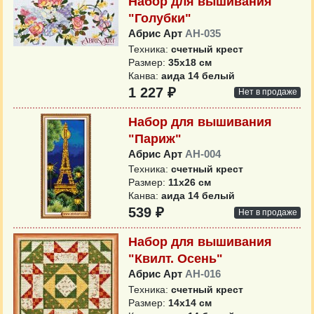
Набор для вышивания
"Голубки"
Абрис Арт
AH-035
Техника:
счетный крест
Размер:
35х18 см
Канва:
аида 14 белый
1 227 ₽
Нет в продаже
Набор для вышивания
"Париж"
Абрис Арт
AH-004
Техника:
счетный крест
Размер:
11х26 см
Канва:
аида 14 белый
539 ₽
Нет в продаже
Набор для вышивания
"Квилт. Осень"
Абрис Арт
AH-016
Техника:
счетный крест
Размер:
14х14 см